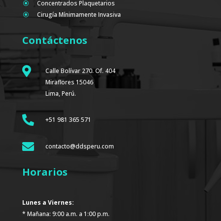
Concentrados Plaquetarios
\
Cirugía Mínimamente Invasiva
\
Contáctenos

Calle Bolívar 270. Of. 404
Miraflores 15046
Lima, Perú.

+51 981 365 571

contacto@ddsperu.com
Horarios
Lunes a Viernes:
* Mañana: 9:00 a.m. a 1:00 p.m.