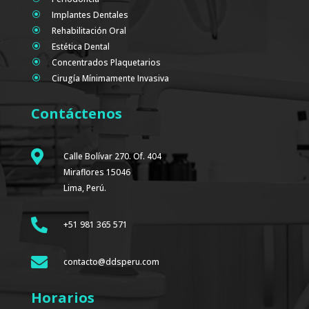
Implantes Dentales
\
Rehabilitación Oral
\
Estética Dental
\
Concentrados Plaquetarios
\
Cirugía Mínimamente Invasiva
\
Contáctenos

Calle Bolívar 270. Of. 404
Miraflores 15046
Lima, Perú.

+51 981 365 571

contacto@ddsperu.com
Horarios